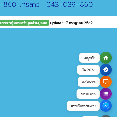
9–860 โทรสาร : 043–039–860
บายการคุ้มครองข้อมูลส่วนบุคคล
update : 17 กรกฎาคม 2569
home
เมนูหลัก
verified
ITA 2026
desktop_windows
e-Service
view_list
ระบบ egp
แชทกับหน่วยงาน