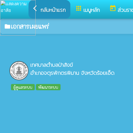
arrow_back_ios
apps
today
กลับหน้าแรก
เมนูหลัก
ส่วนรา
เอกสารเผยแพร่
folder
เทศบาลตำบลป่าสังข์
อำเภอจตุรพักตรพิมาน จังหวัดร้อยเอ็ด
ผู้ดูแลระบบ
พัฒนาระบบ