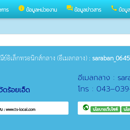
info
forum
call
ชการ
ข้อมูลหน่วยงาน
ข้อมูลข่าวสาร
ข้อมู
ษณีย์อิเล็กทรอนิกส์กลาง (อีเมลกลาง) :
saraban_0645
อีเมลกลาง : s
โทร : 043–03
ัดร้อยเอ็ด
public
บ :
www.ts-local.com
นโยบายเว็บไซต์
นโย