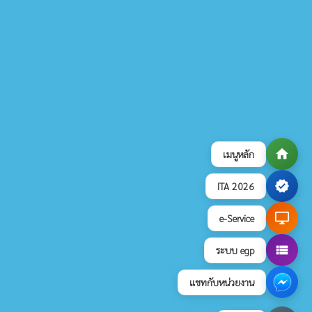
home
เมนูหลัก
verified
ITA 2026
desktop_windows
e-Service
view_list
ระบบ egp
แชทกับหน่วยงาน