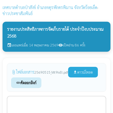
เทศบาลตำบลป่าสังข์
อำเภอจตุรพักตรพิมาน จังหวัดร้อยเอ็ด
›
ข่าวประชาสัมพันธ์
รายงานประสิทธิภาพการจัดเก็บรายได้ ประจำปีงบประมาณ
2568
เผยแพร่เมื่อ 14 พฤษภาคม 2569
เปิดอ่าน 86 ครั้ง
event
visibility
ไฟล์เอกสาร
attach_file
ดาวน์โหลด
25690515_Mt9IvEt.pdf
file_download
คัดลอกลิงก์
link