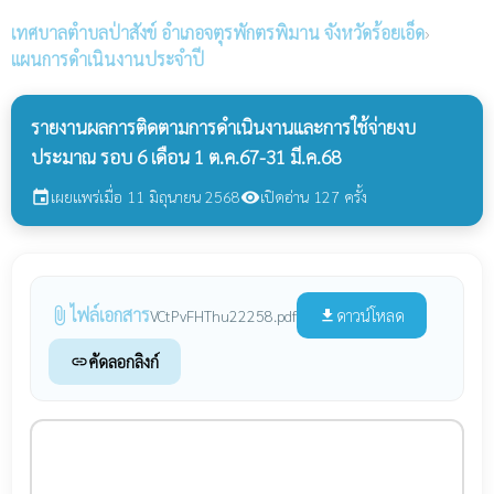
เทศบาลตำบลป่าสังข์
อำเภอจตุรพักตรพิมาน จังหวัดร้อยเอ็ด
›
แผนการดำเนินงานประจำปี
รายงานผลการติดตามการดำเนินงานและการใช้จ่ายงบ
ประมาณ รอบ 6 เดือน 1 ต.ค.67-31 มี.ค.68
เผยแพร่เมื่อ 11 มิถุนายน 2568
เปิดอ่าน 127 ครั้ง
event
visibility
ไฟล์เอกสาร
attach_file
ดาวน์โหลด
VCtPvFHThu22258.pdf
file_download
คัดลอกลิงก์
link