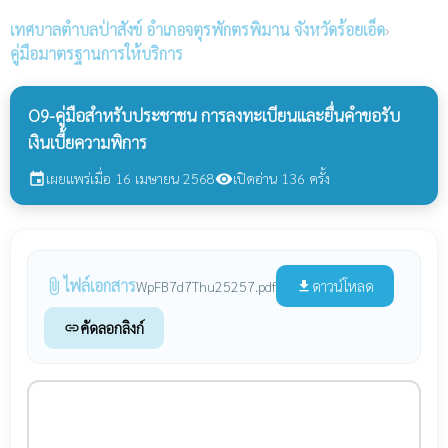
เทศบาลตำบลป่าสังข์
อำเภอจตุรพักตรพิมาน จังหวัดร้อยเอ็ด
›
คู่มือมาตรฐานการให้บริการ
O9-คู่มือสำหรับประชาชน การลงทะเบียนและยื่นคำขอรับ
เงินเบี้ยความพิการ
เผยแพร่เมื่อ 16 เมษายน 2568
เปิดอ่าน 136 ครั้ง
event
visibility
ไฟล์เอกสาร
attach_file
ดาวน์โหลด
WpFB7d7Thu25257.pdf
file_download
คัดลอกลิงก์
link