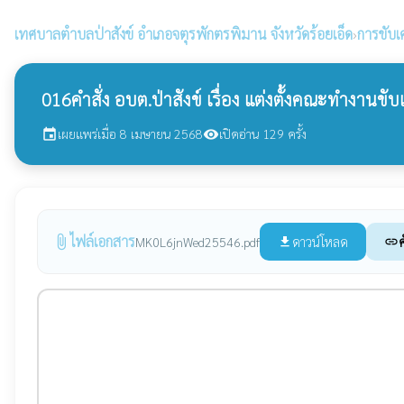
เทศบาลตำบลป่าสังข์
อำเภอจตุรพักตรพิมาน จังหวัดร้อยเอ็ด
›
การขับเ
016คำสั่ง อบต.ป่าสังข์ เรื่อง แต่งตั้งคณะทำงานขั
เผยแพร่เมื่อ 8 เมษายน 2568
เปิดอ่าน 129 ครั้ง
event
visibility
ไฟล์เอกสาร
attach_file
ดาวน์โหลด
ค
MK0L6jnWed25546.pdf
file_download
link