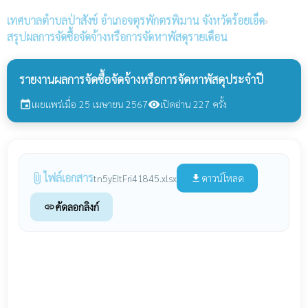
เทศบาลตำบลป่าสังข์
อำเภอจตุรพักตรพิมาน จังหวัดร้อยเอ็ด
›
สรุปผลการจัดซื้อจัดจ้างหรือการจัดหาพัสดุรายเดือน
รายงานผลการจัดซื้อจัดจ้างหรือการจัดหาพัสดุประจำปี
เผยแพร่เมื่อ 25 เมษายน 2567
เปิดอ่าน 227 ครั้ง
event
visibility
ไฟล์เอกสาร
attach_file
ดาวน์โหลด
tn5yEItFri41845.xlsx
file_download
คัดลอกลิงก์
link