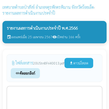
เทศบาลตำบลป่าสังข์
อำเภอจตุรพักตรพิมาน จังหวัดร้อยเอ็ด
›
รายงานผลการดำเนินงานประจำปี
รายงานผลการดำเนินงานประจำปี พ.ศ.2566
เผยแพร่เมื่อ 25 เมษายน 2567
เปิดอ่าน 166 ครั้ง
event
visibility
ไฟล์เอกสาร
attach_file
ดาวน์โหลด
20UStn8Fri40013.pdf
file_download
คัดลอกลิงก์
link