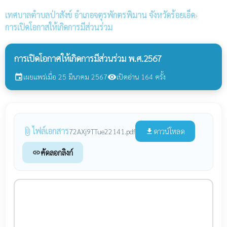
เทศบาลตำบลป่าสังข์
อำเภอจตุรพักตรพิมาน จังหวัดร้อยเอ็ด
›
การเปิดโอกาสให้เกิดการมีส่วนร่วม
การเปิดโอกาศให้เกิดการมีส่วนร่วม พ.ศ.2567
เผยแพร่เมื่อ 25 มีนาคม 2567
เปิดอ่าน 164 ครั้ง
event
visibility
ไฟล์เอกสาร
attach_file
ดาวน์โหลด
72AXj9TTue22141.pdf
file_download
คัดลอกลิงก์
link