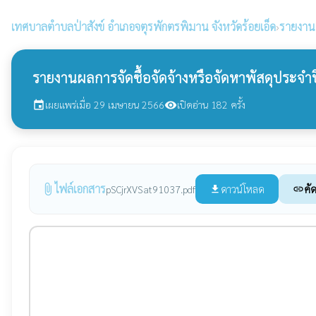
เทศบาลตำบลป่าสังข์
อำเภอจตุรพักตรพิมาน จังหวัดร้อยเอ็ด
›
รายงานผ
รายงานผลการจัดซื้อจัดจ้างหรือจัดหาพัสดุประจำ
เผยแพร่เมื่อ 29 เมษายน 2566
เปิดอ่าน 182 ครั้ง
event
visibility
ไฟล์เอกสาร
attach_file
ดาวน์โหลด
คั
pSCjrXVSat91037.pdf
file_download
link