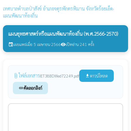
เทศบาลตำบลป่าสังข์
อำเภอจตุรพักตรพิมาน จังหวัดร้อยเอ็ด
›
แผนพัฒนาท้องถิ่น
แผนยุทธศาสตร์หรือแผนพัฒนาท้องถิ่น (พ.ศ.2566-2570)
เผยแพร่เมื่อ 5 เมษายน 2566
เปิดอ่าน 241 ครั้ง
event
visibility
ไฟล์เอกสาร
attach_file
ดาวน์โหลด
IET38BDWed72249.pdf
file_download
คัดลอกลิงก์
link