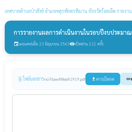
เทศบาลตำบลป่าสังข์
อำเภอจตุรพักตรพิมาน จังหวัดร้อยเอ็ด
›
รายงาน
การรายงานผลการดำเนินงานในรอบปีงบประมาณ 
เผยแพร่เมื่อ 23 มิถุนายน 2563
เปิดอ่าน 212 ครั้ง
event
visibility
ไฟล์เอกสาร
attach_file
ดาวน์โหลด
no7daw4Wed41919.pdf
file_download
link