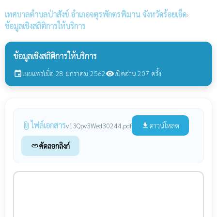
เทศบาลตำบลป่าสังข์
อำเภอจตุรพักตรพิมาน จังหวัดร้อยเอ็ด
›
ข้อมูลเชิงสถิติการให้บริการ
ข้อมูลเชิงสถิติการให้บริการ
เผยแพร่เมื่อ 28 มกราคม 2562
เปิดอ่าน 207 ครั้ง
event
visibility
ไฟล์เอกสาร
attach_file
ดาวน์โหลด
v13Qpv3Wed30244.pdf
file_download
คัดลอกลิงก์
link