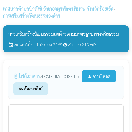
เทศบาลตำบลป่าสังข์
อำเภอจตุรพักตรพิมาน จังหวัดร้อยเอ็ด
›
การเสริมสร้างวัฒนธรรมองค์กร
การเสริมสร้างวัฒนธรรมองค์กรตามมาตรฐานทางจริยธรรม
เผยแพร่เมื่อ 11 มีนาคม 2565
เปิดอ่าน 213 ครั้ง
event
visibility
ไฟล์เอกสาร
attach_file
ดาวน์โหลด
zRQM7IHMon34841.pdf
file_download
คัดลอกลิงก์
link