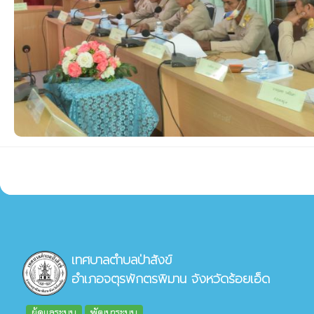
เทศบาลตำบลป่าสังข์
อำเภอจตุรพักตรพิมาน จังหวัดร้อยเอ็ด
ผู้ดูแลระบบ
พัฒนาระบบ