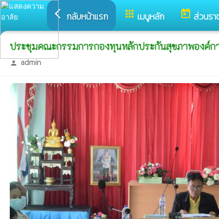
arrow_back_ios
apps
today
กลับหน้าแรก
เมนูหลัก
ส่วนรา
ประชุมคณะกรรมการกองทุนหลักประกันสุขภาพองค์การ
admin
person