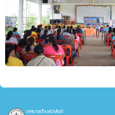
เทศบาลตำบลป่าสังข์