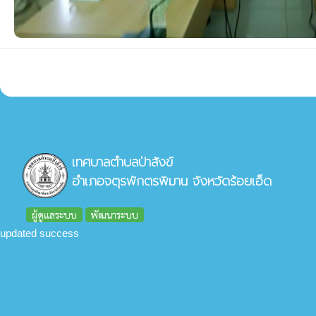
เทศบาลตำบลป่าสังข์
อำเภอจตุรพักตรพิมาน จังหวัดร้อยเอ็ด
ผู้ดูแลระบบ
พัฒนาระบบ
updated success