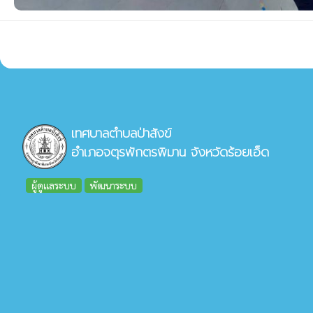
เทศบาลตำบลป่าสังข์
อำเภอจตุรพักตรพิมาน จังหวัดร้อยเอ็ด
ผู้ดูแลระบบ
พัฒนาระบบ