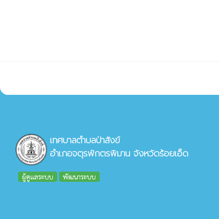
เทศบาลตำบลป่าสังข์
อำเภอจตุรพักตรพิมาน จังหวัดร้อยเอ็ด
ผู้ดูแลระบบ
พัฒนาระบบ