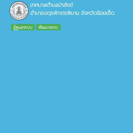
เทศบาลตำบลป่าสังข์
อำเภอจตุรพักตรพิมาน จังหวัดร้อยเอ็ด
ผู้ดูแลระบบ
พัฒนาระบบ