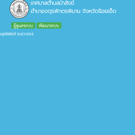
เทศบาลตำบลป่าสังข์
อำเภอจตุรพักตรพิมาน จังหวัดร้อยเอ็ด
ผู้ดูแลระบบ
พัฒนาระบบ
updated success