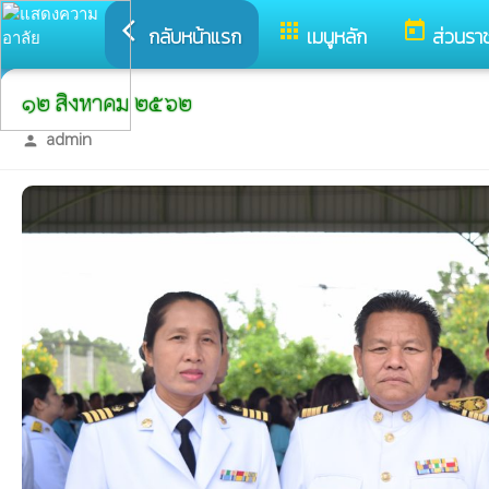
arrow_back_ios
apps
today
กลับหน้าแรก
เมนูหลัก
ส่วนรา
๑๒ สิงหาคม ๒๕๖๒
admin
person